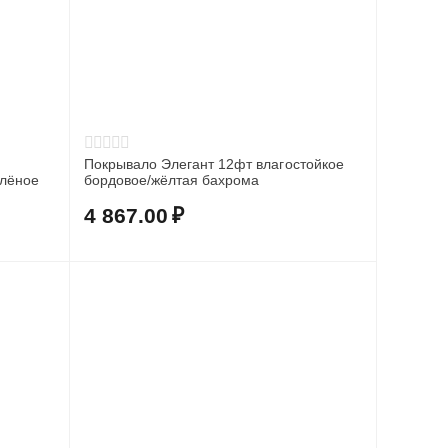
Покрывало Элегант 12фт влагостойкое
елёное
бордовое/жёлтая бахрома
4 867.00
₽