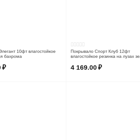
Элегант 10фт влагостойкое
Покрывало Спорт Клуб 12фт
ая бахрома
влагостойкое резинка на лузах з
0
₽
4 169.00
₽