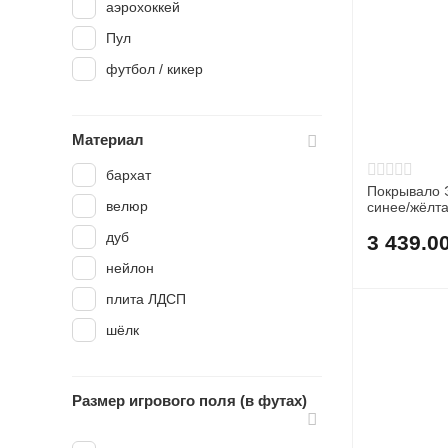
аэрохоккей
Пул
футбол / кикер
Материал
бархат
Покрывало 
велюр
синее/жёлт
дуб
3 439.0
нейлон
плита ЛДСП
шёлк
Размер игрового поля (в футах)