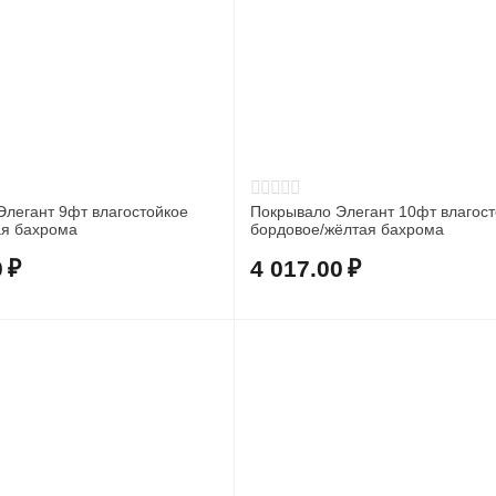
Элегант 9фт влагостойкое
Покрывало Элегант 10фт влагост
ая бахрома
бордовое/жёлтая бахрома
0
₽
4 017.00
₽