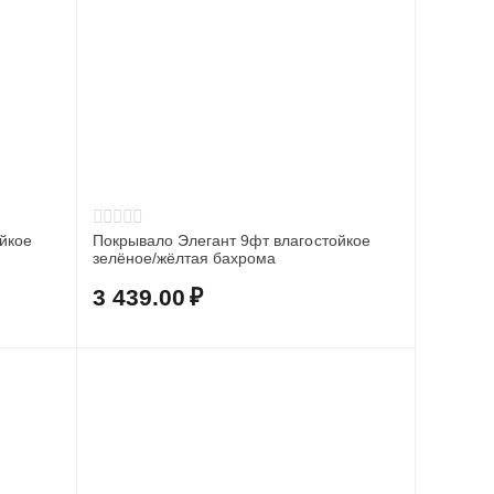
йкое
Покрывало Элегант 9фт влагостойкое
зелёное/жёлтая бахрома
3 439.00
₽