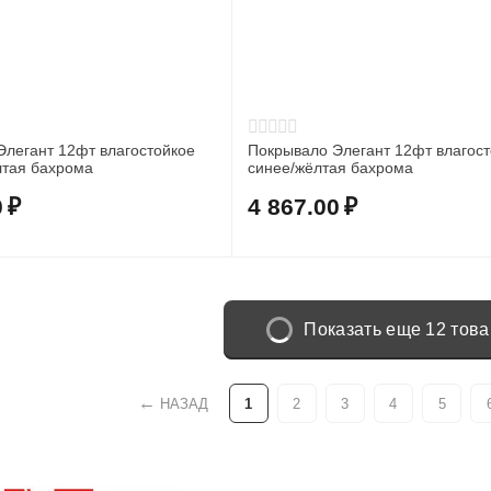
Элегант 12фт влагостойкое
Покрывало Элегант 12фт влагост
лтая бахрома
синее/жёлтая бахрома
0
₽
4 867.00
₽
Показать еще 12 тов
НАЗАД
1
2
3
4
5