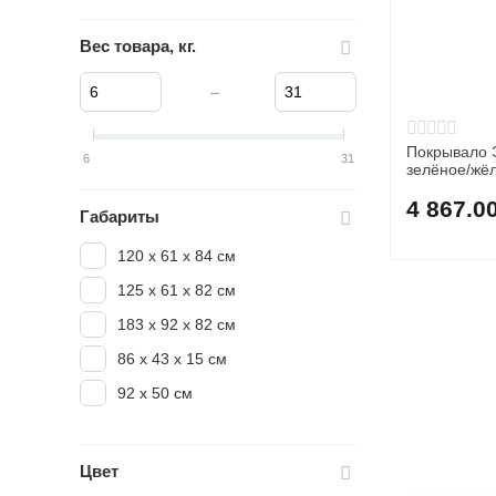
Вес товара, кг.
–
Покрывало 
6
31
зелёное/жё
4 867.0
Габариты
120 х 61 х 84 см
125 х 61 х 82 см
183 х 92 х 82 см
86 х 43 х 15 см
92 х 50 см
Цвет