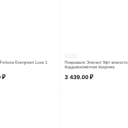
Fortuna Evergreen Luxe 1
Покрывало Элегант 9фт влагосто
бордовое/жёлтая бахрома
0
₽
3 439.00
₽