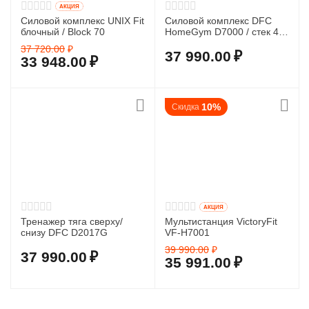
AКЦИЯ
Силовой комплекс UNIX Fit
Силовой комплекс DFC
блочный / Block 70
HomeGym D7000 / стек 45
кг
37 720.00
₽
37 990.00
₽
33 948.00
₽
10%
Скидка
AКЦИЯ
Тренажер тяга сверху/
Мультистанция VictoryFit
снизу DFC D2017G
VF-H7001
39 990.00
₽
37 990.00
₽
35 991.00
₽