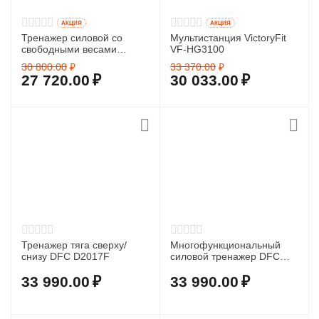
AКЦИЯ
AКЦИЯ
Тренажер силовой со
Мультистанция VictoryFit
свободными весами
VF-HG3100
VictoryFit VF-С6007
30 800.00
₽
33 370.00
₽
27 720.00
₽
30 033.00
₽
Тренажер тяга сверху/
Многофункциональный
снизу DFC D2017F
силовой тренажер DFC
D70133
33 990.00
₽
33 990.00
₽