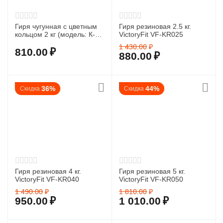
Гиря чугунная с цветным
Гиря резиновая 2.5 кг.
кольцом 2 кг (модель: К-3)
VictoryFit VF-KR025
VictoryFit VF-KCR020
1 430.00
₽
810.00
₽
880.00
₽
36%
44%
Скидка
Скидка
Гиря резиновая 4 кг.
Гиря резиновая 5 кг.
VictoryFit VF-KR040
VictoryFit VF-KR050
1 490.00
₽
1 810.00
₽
950.00
₽
1 010.00
₽