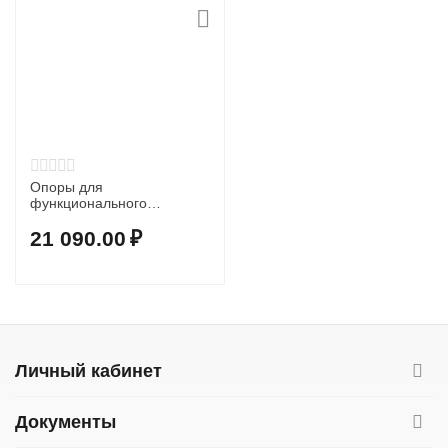
Опоры для
функционального
тренинга Lebert EQualizer
(черные), размер XL
21 090.00
₽
Личный кабинет
Документы