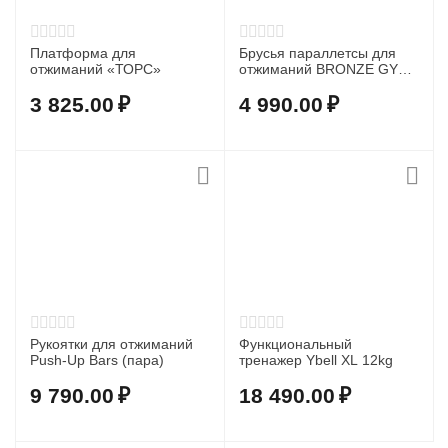
Платформа для
Брусья параллетсы для
отжиманий «ТОРС»
отжиманий BRONZE GYM
58х35х38см.,пара
3 825.00
₽
4 990.00
₽
Рукоятки для отжиманий
Функциональный
Push-Up Bars (пара)
тренажер Ybell XL 12kg
9 790.00
₽
18 490.00
₽