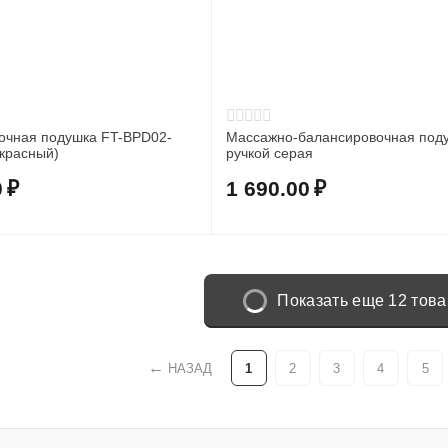
очная подушка FT-BPD02-
Массажно-балансировочная поду
 красный)
ручкой серая
0
₽
1 690.00
₽
Показать еще 12 тов
НАЗАД
1
2
3
4
5