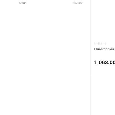
Togu
580
₽
56790
₽
UNIX Fit
Платформа 
1 063.0