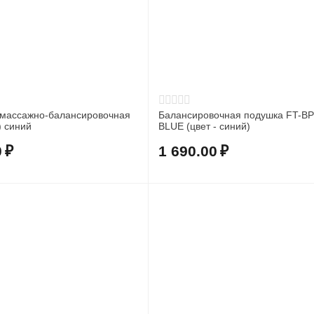
массажно-балансировочная
Балансировочная подушка FT-B
) синий
BLUE (цвет - синий)
0
₽
1 690.00
₽