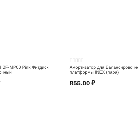
BF-MP03 Pink Фитдиск
Амортизатор для Балансировочн
очный
платформы INEX (пара)
₽
855.00
₽