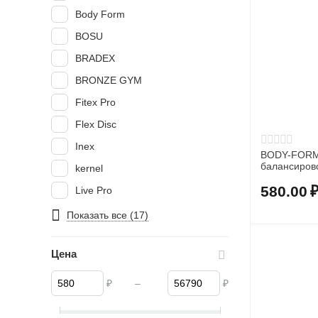
Body Form
BOSU
BRADEX
BRONZE GYM
Fitex Pro
Flex Disc
Inex
BODY-FORM 
балансиров
kernel
580.00
Live Pro
OKPRO
Показать все (17)
Original Fitness
Цена
Original FitTools
PROFI-FIT
₽
–
₽
STARFIT