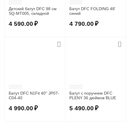
Детский батут DFC 98 см
Батут DFC FOLDING 48'
SQ-MT005, складной
синий
4 590.00
₽
4 790.00
₽
Батут DFC N1Fit 40'' JP07-
Батут с поручнем DFC
C04-40
PLENY 36 дюймов BLUE
4 990.00
₽
5 490.00
₽