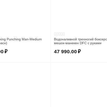
xing Punching Man-Medium
Водоналивной трехногий боксерс
расн)
мешок-манекен DFC с руками
00
₽
47 990.00
₽