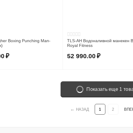
her Boxing Punching Man-
TLS-AH Водоналивной манекен BIG SKIN
ж)
Royal Fitness
00
₽
52 990.00
₽
Показать еще 1 тов
НАЗАД
1
2
ВПЕ