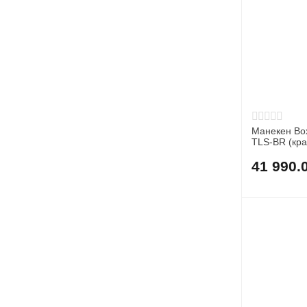
Манекен Boxing Punching Man-Medium
TLS-BR (кр
41 990.