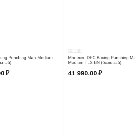
Манекен DFC Boxing Punching M
асный)
Medium TLS-BN (бежевый)
00
₽
41 990.00
₽