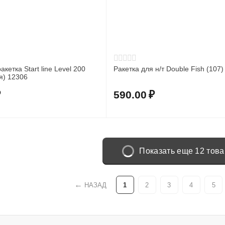
кетка Start line Level 200
Ракетка для н/т Double Fish (107)
я) 12306
₽
590.00
₽
Показать еще 12 тов
НАЗАД
1
2
3
4
5