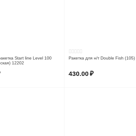
кетка Start line Level 100
Ракетка для н/т Double Fish (105)
ская) 12202
₽
430.00
₽