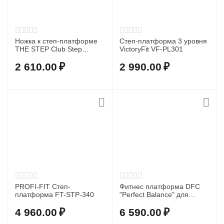
Ножка к степ-платформе
Степ-платформа 3 уровня
THE STEP Club Step
VictoryFit VF-PL301
Original модели OCS
2 610.00
₽
2 990.00
₽
PROFI-FIT Степ-
Фитнес платформа DFC
платформа FT-STP-340
"Perfect Balance" для
похудения
4 960.00
₽
6 590.00
₽