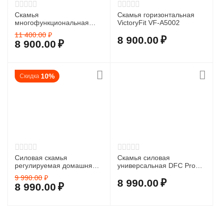
Скамья
Скамья горизонтальная
многофункциональная
VictoryFit VF-A5002
VictoryFit VF-T18
11 400.00
₽
8 900.00
₽
8 900.00
₽
10%
Скидка
Силовая скамья
Скамья силовая
регулируемая домашняя
универсальная DFC Pro
OXYGEN FITNESS
Fitness D848
9 990.00
₽
TASMAN
8 990.00
₽
8 990.00
₽