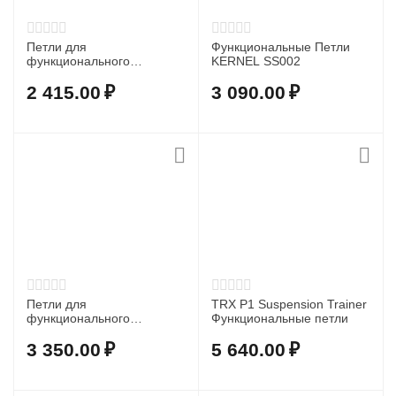
Петли для
Функциональные Петли
функционального
KERNEL SS002
тренинга UNIX Fit желтые
2 415.00
₽
3 090.00
₽
Петли для
TRX P1 Suspension Trainer
функционального
Функциональные петли
тренинга BRONZE
GYM,набор
3 350.00
₽
5 640.00
₽