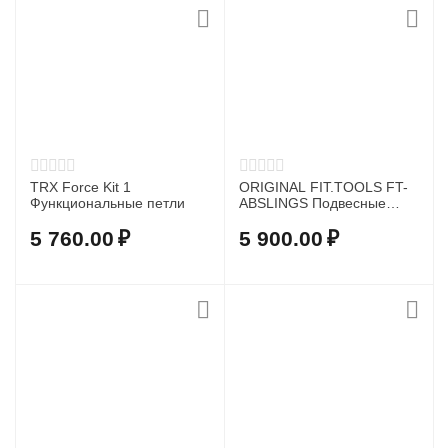
TRX Force Kit 1
ORIGINAL FIT.TOOLS FT-
Функциональные петли
ABSLINGS Подвесные
петли FT для выполнения
упражнений на турнике
5 760.00
₽
5 900.00
₽