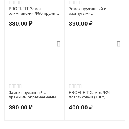
PROFI-FIT Замок
Замок пружинный с
олимпийский Ф50 пружина
изогнутыми
(1 шт), хром
обрезиненными лапками
51 мм
380.00
₽
390.00
₽
Замок пружинный с
PROFI-FIT Замок Ф26
прямыми обрезиненными
пластиковый (1 шт)
лапками 51 мм
390.00
₽
400.00
₽