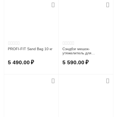
PROFI-FIT Sand Bag 10 кг
Сэндбэг мешок-
утяжелитель для
функционального
тренинга BRONZE GYM,до
5 490.00
₽
5 590.00
₽
20кг.