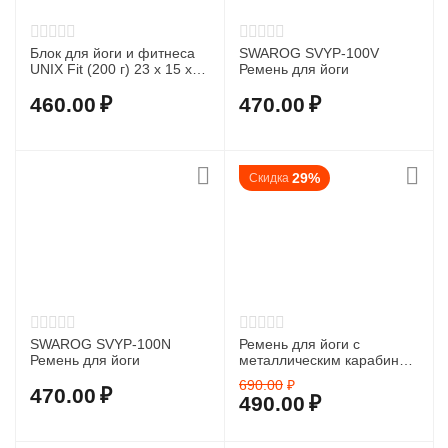
Блок для йоги и фитнеса
SWAROG SVYP-100V
UNIX Fit (200 г) 23 х 15 х 7
Ремень для йоги
см, 1 шт, розовый
460.00
₽
470.00
₽
29%
Скидка
SWAROG SVYP-100N
Ремень для йоги с
Ремень для йоги
металлическим карабином
PRCTZ YOGA STRAP,
690.00
₽
фиолет.
470.00
₽
490.00
₽