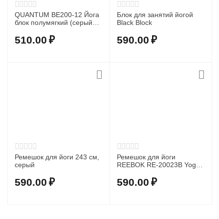
QUANTUM BE200-12 Йога
Блок для занятий йогой
блок полумягкий (серый
Black Block
гранит)
510.00
₽
590.00
₽
Ремешок для йоги 243 см,
Ремешок для йоги
серый
REEBOK RE-20023В Yoga
Strap, 1830 см, черный
590.00
₽
590.00
₽