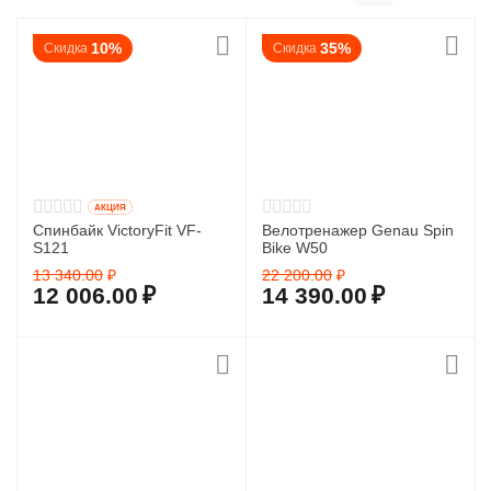
10%
35%
Скидка
Скидка
AКЦИЯ
Спинбайк VictoryFit VF-
Велотренажер Genau Spin
S121
Bike W50
13 340.00
₽
22 200.00
₽
12 006.00
₽
14 390.00
₽