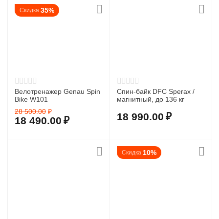
35%
Скидка
Велотренажер Genau Spin
Cпин-байк DFC Sperax /
Bike W101
магнитный, до 136 кг
28 500.00
₽
18 990.00
₽
18 490.00
₽
10%
Скидка