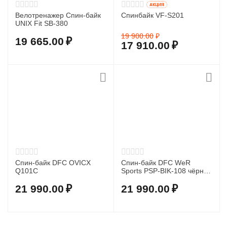
AКЦИЯ
Велотренажер Спин-байк
Спинбайк VF-S201
UNIX Fit SB-380
19 900.00
₽
19 665.00
₽
17 910.00
₽
Спин-байк DFC OVICX
Спин-байк DFC WeR
Q101C
Sports PSP-BIK-108 чёрно-
розовый
21 990.00
₽
21 990.00
₽