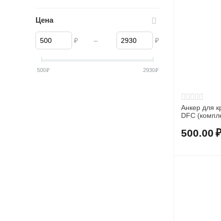
Цена
₽
–
₽
500
₽
2930
₽
Анкер для к
DFC (компле
500.00