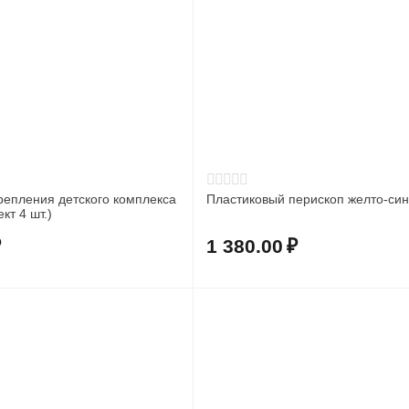
репления детского комплекса
Пластиковый перископ желто-си
кт 4 шт.)
₽
1 380.00
₽