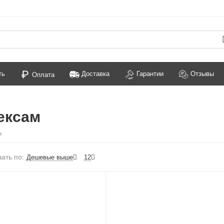
ть
Доставка
Гарантии
Отзывы
Оплата
ексам
м
ать по:
Дешевые выше
12