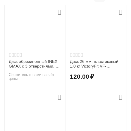
Диск обрезиненный INEX
Диск 26 мм. пластиковый
GMAX с 3 отверстиями, 10
1,0 кг VictoryFit VF-
кг
SPL260100
Свяжитесь с нами насчёт
120.00
₽
цены