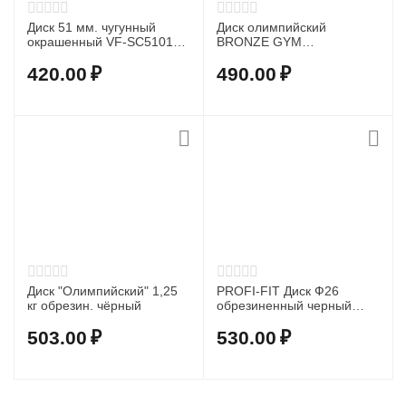
Диск 51 мм. чугунный
Диск олимпийский
окрашенный VF-SC510125
BRONZE GYM
(1,25 кг)
обрезиненный 1,25 кг
420.00
₽
490.00
₽
Диск "Олимпийский" 1,25
PROFI-FIT Диск Ф26
кг обрезин. чёрный
обрезиненный черный
CLASSIC 1 кг
503.00
₽
530.00
₽