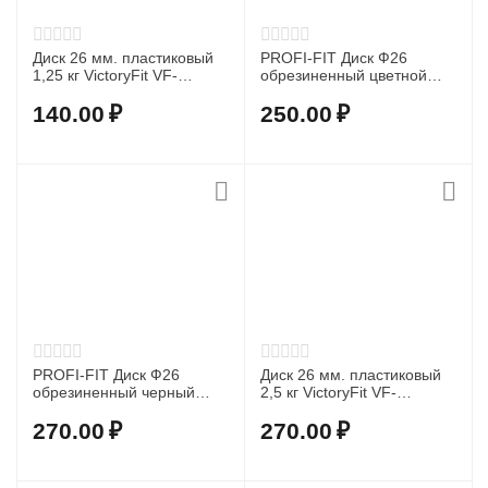
Диск 26 мм. пластиковый
PROFI-FIT Диск Ф26
1,25 кг VictoryFit VF-
обрезиненный цветной
SPL260125
"Тройной хват" 0,5 кг
желтый
140.00
₽
250.00
₽
PROFI-FIT Диск Ф26
Диск 26 мм. пластиковый
обрезиненный черный
2,5 кг VictoryFit VF-
CLASSIC 0,5 кг
SPL26025
270.00
₽
270.00
₽