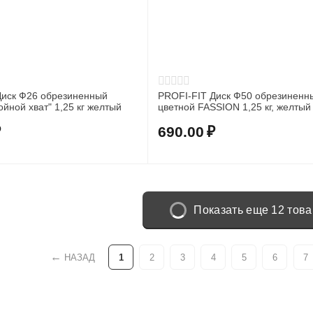
Диск Ф26 обрезиненный
PROFI-FIT Диск Ф50 обрезиненн
цветной "Тройной хват" 1,25 кг желтый
цветной FASSION 1,25 кг, желтый
₽
690.00
₽
Показать еще 12 тов
НАЗАД
1
2
3
4
5
6
7