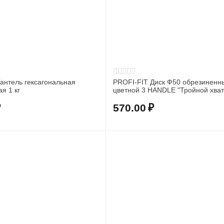
антель гексагональная
PROFI-FIT Диск Ф50 обрезиненн
обрезиненная 1 кг
₽
570.00
₽