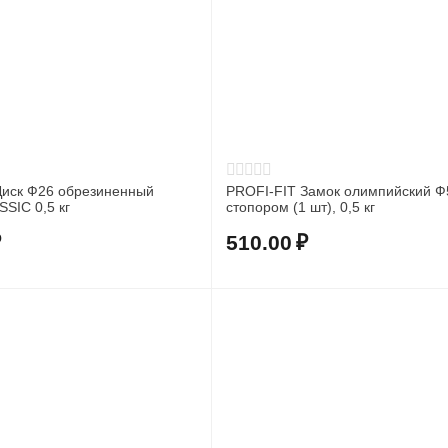
Диск Ф26 обрезиненный
PROFI-FIT Замок олимпийский Ф
черный CLASSIC 0,5 кг
стопором (1 шт), 0,5 кг
₽
510.00
₽