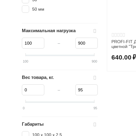
50 мм
Максимальная нагрузка
PROFI-FIT 
–
640.00
100
900
Вес товара, кг.
–
0
95
Габариты
100 х 100 х 2,5