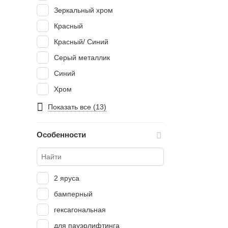
Зеркальный хром
Красный
Красный/ Синий
Серый металлик
Синий
Хром
черный
Показать все (13)
Черный с вкраплениями
Особенности
Черный хром
2 яруса
бамперный
гексагональная
для пауэрлифтинга