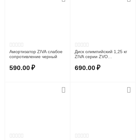
Амортизатор ZIVA слабое
Диск олимпийский 1,25 кг
сопротивление черный
ZIVA серии ZVO
уретановое покрытие
черный
590.00
₽
690.00
₽