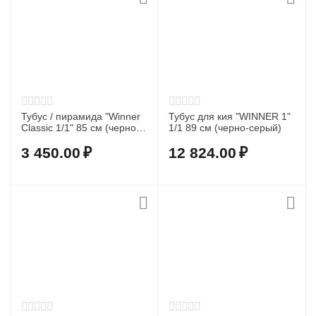
Тубус / пирамида "Winner
Тубус для кия "WINNER 1"
Classic 1/1" 85 см (черно-
1/1 89 см (черно-серый)
бронзовый/кроко)
3 450.00
₽
12 824.00
₽