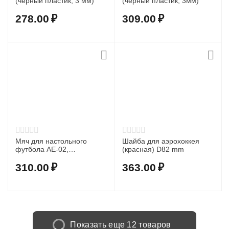
(черный пластик, 3 мм)
(черный пластик, 3мм)
278.00
₽
309.00
₽
Мяч для настольного
Шайба для аэрохоккея
футбола AE-02,
(красная) D82 mm
текстурный пластик D 36
мм (белый)
310.00
₽
363.00
₽
Показать еще 12 товаров