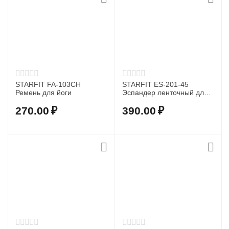
STARFIT FA-103CH
STARFIT ES-201-45
Ремень для йоги
Эспандер ленточный для
йоги 120*150*45 мм
270.00
₽
390.00
₽