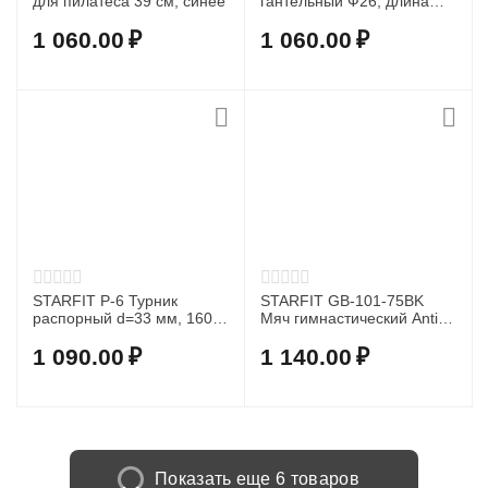
для пилатеса 39 см, синее
гантельный Ф26, длина
450 мм, замок-гайка
1 060.00
₽
1 060.00
₽
STARFIT P-6 Турник
STARFIT GB-101-75BK
распорный d=33 мм, 160-
Мяч гимнастический Anti-
180 см
Burst (250 кг) Ф75 см
1 090.00
₽
1 140.00
₽
Показать еще 6 товаров