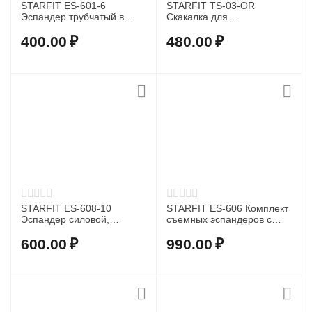
STARFIT ES-601-6
STARFIT TS-03-OR
Эспандер трубчатый в
Скакалка для
чехле-рукаве, 6*9*1400 см
художественной
гимнастики 3,0 м,
400.00
₽
480.00
₽
оранжевая
STARFIT ES-608-10
STARFIT ES-606 Комплект
Эспандер силовой,
съемных эспандеров с
резиновая трубка, 5-7 кг,
ручками
10x6x3000 мм
600.00
₽
990.00
₽