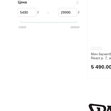
Цена
₽
–
₽
5490
₽
29990
₽
Мяч баскетб
React р. 7, 
5 490.0