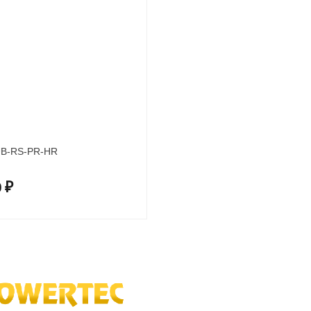
UB-RS-PR-HR
0
₽