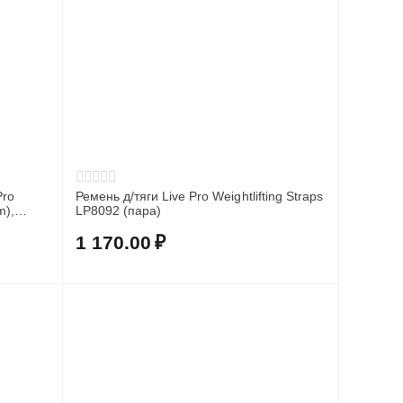
Pro
Ремень д/тяги Live Pro Weightlifting Straps
m),
LP8092 (пара)
1 170.00
₽