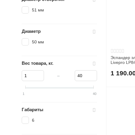
51 мм
Диаметр
50 мм
Эспандер э
Livepro LP8
Вес товара, кг.
1 190.0
–
1
40
Габариты
6