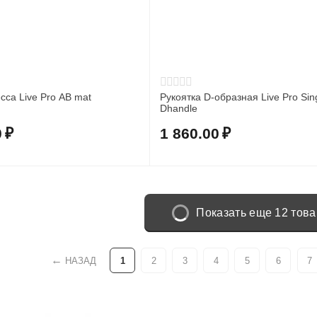
сса Live Pro AB mat
Рукоятка D-образная Live Pro Sin
Dhandle
0
₽
1 860.00
₽
Показать еще 12 тов
НАЗАД
1
2
3
4
5
6
7