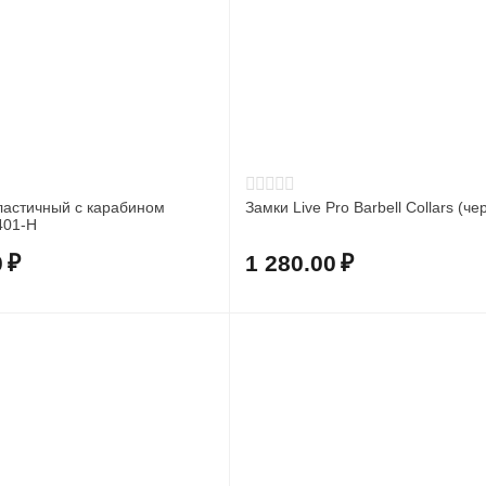
ластичный с карабином
Замки Live Pro Barbell Collars (ч
401-H
0
₽
1 280.00
₽