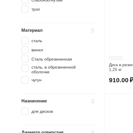
слабоизогнутый
трэп
Материал
сталь
винил
Сталь обрезиненная
Диск в рези
сталь, в обрезиненной
1,25 кг
оболочке
910.00
чугун
Назначение
для дисков
Диаметр отверстия