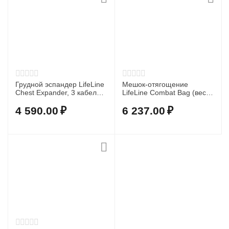
Грудной эспандер LifeLine
Мешок-отягощение
Chest Expander, 3 кабеля
LifeLine Combat Bag (вес
сопротивлением 30
4,5 кг)
фунтов каждый (3 х 13,6
4 590.00
₽
6 237.00
₽
кг)