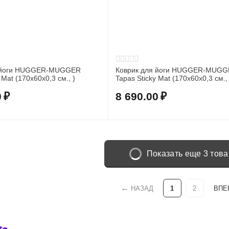
я йоги HUGGER-MUGGER
Коврик для йоги HUGGER-MUG
 Mat (170x60x0,3 см., )
Tapas Sticky Mat (170x60x0,3 см., 
0
₽
8 690.00
₽
Показать еще 3 тов
НАЗАД
1
2
ВПЕ