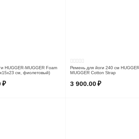
йоги HUGGER-MUGGER Foam
Ремень для йоги 240 см HUGGER
,5х15х23 см, фиолетовый)
MUGGER Cotton Strap
0
₽
3 900.00
₽