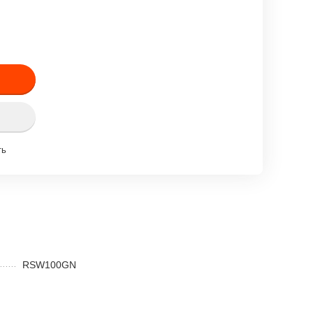
ть
RSW100GN