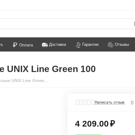
ть
Доставка
Гарантии
Отзывы
Оплата
 UNIX Line Green 100
Качели-гнездо подвесные UNIX Line Green 100
Написать отзыв
4 209.00
₽