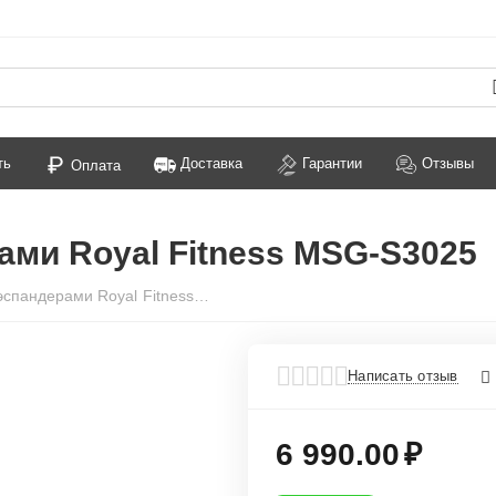
ть
Доставка
Гарантии
Отзывы
Оплата
ами Royal Fitness MSG-S3025
Министеппер c эспандерами Royal Fitness MSG-S3025
Написать отзыв
6 990.00
₽