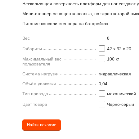
Нескользящая поверхность платформ для ног создают у
Мини-степпер оснащен консолью, на экран которой выво
Питание консоли степпера на батарейках.
Вес
8
Габариты
42 х 32 х 20
Максимальный вес
100 кг
пользователя
Система нагрузки
гидравлическая
Объём упаковки
0,04
Тип привода
механический
Цвет товара
Черно-серый
Найти похожие