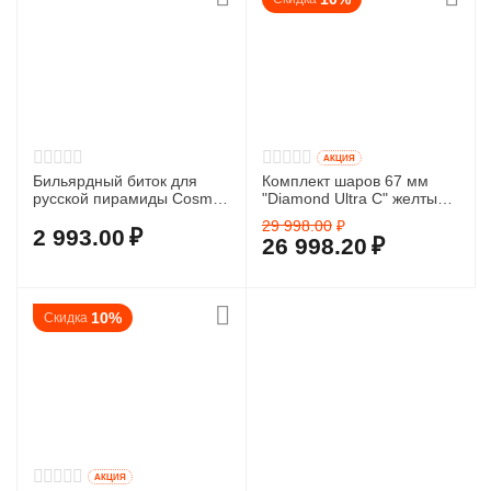
AКЦИЯ
Бильярдный биток для
Комплект шаров 67 мм
русской пирамиды Cosmos
"Diamond Ultra C" желтый
Billiards "Diamond Ultra C"
биток
29 998.00
₽
67 мм (желтый)
2 993.00
₽
26 998.20
₽
10%
Скидка
AКЦИЯ