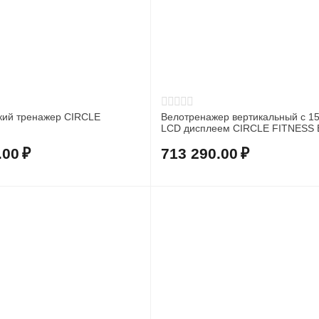
кий тренажер CIRCLE
Велотренажер вертикальный c 15
LCD дисплеем CIRCLE FITNESS 
Plus
.00
₽
713 290.00
₽