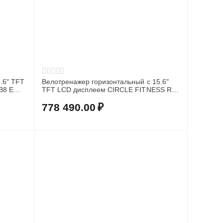
.6" TFT
Велотренажер горизонтальный c 15.6"
B8 E
TFT LCD дисплеем CIRCLE FITNESS R8
E Plus
778 490.00
₽