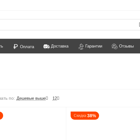
ть
Доставка
Гарантии
Отзывы
Оплата
ать по:
Дешевые выше
12
%
38%
Скидка