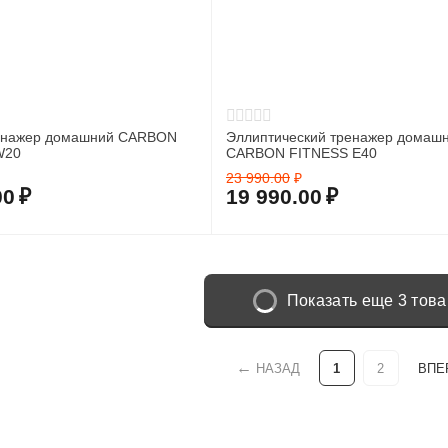
енажер домашний CARBON
Эллиптический тренажер домаш
W20
CARBON FITNESS E40
23 990.00
₽
00
₽
19 990.00
₽
Показать еще 3 тов
НАЗАД
1
2
ВПЕ