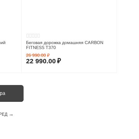
ний
Беговая дорожка домашняя CARBON
FITNESS T370
26 990.00
₽
22 990.00
₽
ара
РЕД