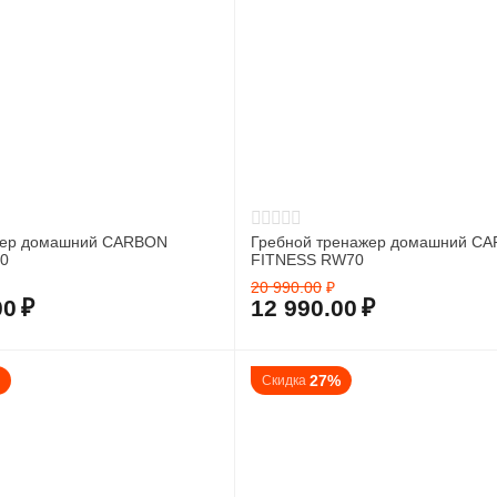
жер домашний CARBON
Гребной тренажер домашний C
0
FITNESS RW70
20 990.00
₽
00
₽
12 990.00
₽
%
27%
Скидка