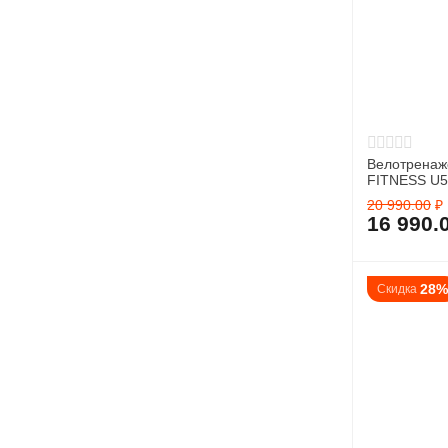
Велотрена
FITNESS U5
20 990.00
₽
16 990.
28
Скидка