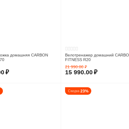
рожка домашняя CARBON
Велотренажер домашний CARB
70
FITNESS R20
21 990.00
₽
00
₽
15 990.00
₽
%
23%
Скидка