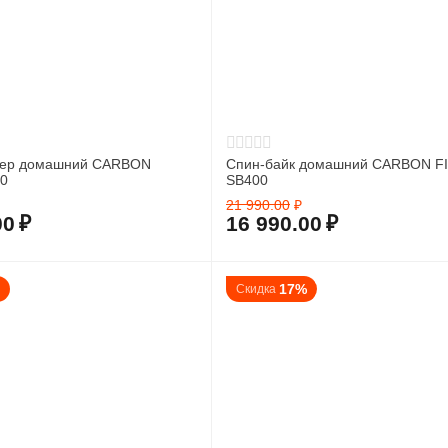
жер домашний CARBON
Спин-байк домашний CARBON F
0
SB400
21 990.00
₽
00
₽
16 990.00
₽
%
17%
Скидка