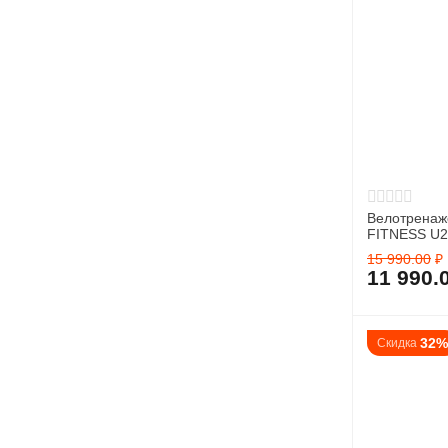
Велотрена
FITNESS U2
15 990.00
₽
11 990.
32
Скидка