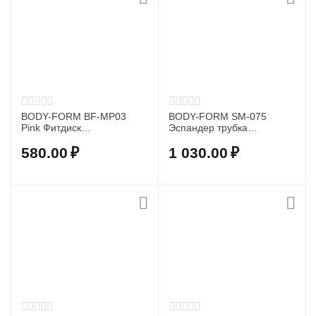
BODY-FORM BF-MP03
BODY-FORM SM-075
Pink Фитдиск
Эспандер трубка
балансировочный
резиновая 3 м 15 мм
580.00
₽
1 030.00
₽