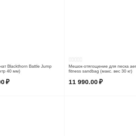
нат Blackthorn Battle Jump
Мешок-отягощение для песка aer
етр 40 мм)
fitness sandbag (макс. вес 30 кг)
00
₽
11 990.00
₽