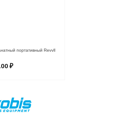
натный портативный Revvll
.00
₽