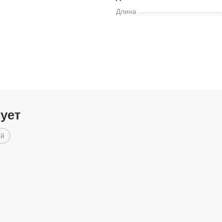
Длина
сует
ой