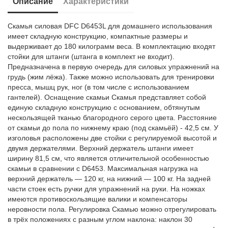
Описание
Характеристики
Скамья силовая DFC D6453L для домашнего использования
имеет складную конструкцию, компактные размеры и
выдерживает до 180 килограмм веса. В комплектацию входят
стойки для штанги (штанга в комплект не входит).
Предназначена в первую очередь для силовых упражнений на
грудь (жим лёжа). Также можно использовать для тренировки
пресса, мышц рук, ног (в том числе с использованием
гантелей). Оснащение скамьи Скамья представляет собой
единую складную конструкцию с основанием, обтянутым
нескользящей тканью благородного серого цвета. Расстояние
от скамьи до пола по нижнему краю (под скамьёй) - 42,5 см. У
изголовья расположены две стойки с регулируемой высотой и
двумя держателями. Верхний держатель штанги имеет
ширину 81,5 см, что является отличительной особенностью
скамьи в сравнении с D6453. Максимальная нагрузка на
верхний держатель — 120 кг, на нижний — 100 кг. На задней
части стоек есть ручки для упражнений на руки. На ножках
имеются противоскользящие валики и компенсаторы
неровности пола. Регулировка Скамью можно отрегулировать
в трёх положениях с разным углом наклона: наклон 30