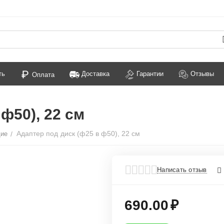
ть
Доставка
Гарантии
Отзывы
Оплата
ф50), 22 см
Адаптер под диск (ф25 в ф50), 22 см
щие
/
Написать отзыв
690.00
₽