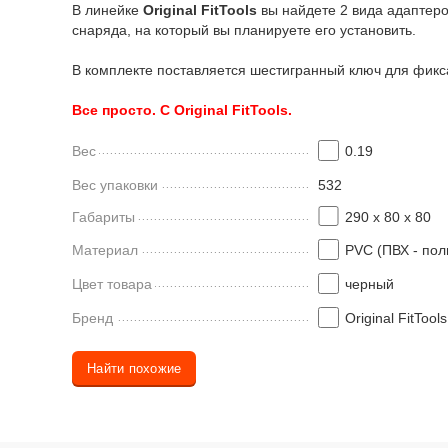
В линейке
Original FitTools
вы найдете 2 вида адаптеро
снаряда, на который вы планируете его установить.
В комплекте поставляется шестигранный ключ для фикс
Все просто. С Original FitTools.
Вес
0.19
Вес упаковки
532
Габариты
290 х 80 х 80
Материал
PVC (ПВХ - по
Цвет товара
черный
Бренд
Original FitTools
Найти похожие