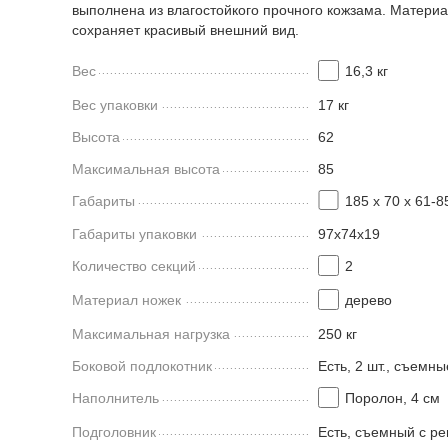
выполнена из влагостойкого прочного кожзама. Материа
сохраняет красивый внешний вид.
Вес
16,3 кг
Вес упаковки
17 кг
Высота
62
Максимальная высота
85
Габариты
185 х 70 х 61-8
Габариты упаковки
97x74x19
Количество секций
2
Материал ножек
дерево
Максимальная нагрузка
250 кг
Боковой подлокотник
Есть, 2 шт., съемны
Наполнитель
Поролон, 4 см
Подголовник
Есть, съемный с р