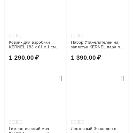
Коврик для аэробики
Набор Утяжелителей на
KERNEL 183 х 61 х 1 см
запястье KERNEL пара по
YG002
1,5 кг WW001-3
1 290.00
₽
1 390.00
₽
Гимнастический мяч
Ленточный Эспандер с