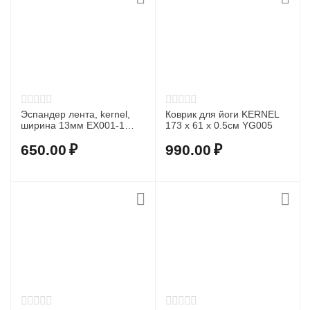
Эспандер лента, kernel,
Коврик для йоги KERNEL
ширина 13мм EX001-1
173 х 61 х 0.5см YG005
(Red)
650.00
₽
990.00
₽