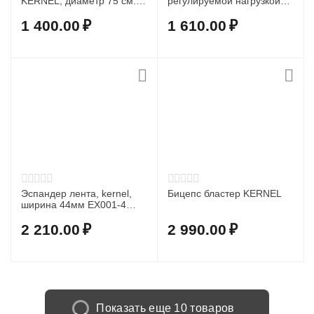
KERNEL, диаметр 75 см.
регулируемой нагрузкой
BL003-3
KERNEL 16-38 кг.
1 400.00
₽
1 610.00
₽
Эспандер лента, kernel,
Бицепс бластер KERNEL
ширина 44мм EX001-4
(Green)
2 210.00
₽
2 990.00
₽
Показать еще 10 товаров