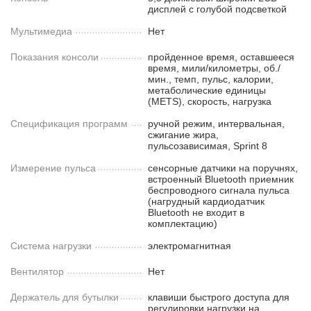
дисплей с голубой подсветкой
Мультимедиа
Нет
Показания консоли
пройденное время, оставшееся
время, мили/километры, об./
мин., темп, пульс, калории,
метаболические единицы
(METS), скорость, нагрузка
Спецификация программ
ручной режим, интервальная,
сжигание жира,
пульсозависимая, Sprint 8
Измерение пульса
сенсорные датчики на поручнях,
встроенный Bluetooth приемник
беспроводного сигнала пульса
(нагрудный кардиодатчик
Bluetooth не входит в
комплектацию)
Система нагрузки
электромагнитная
Вентилятор
Нет
Держатель для бутылки
клавиши быстрого доступа для
регулировки нагрузки на