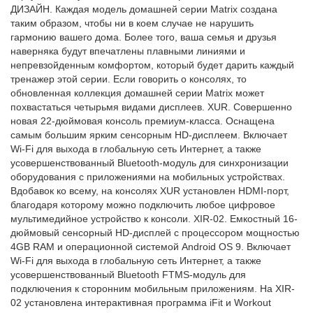
ДИЗАЙН. Каждая модель домашней серии Matrix создана
таким образом, чтобы ни в коем случае не нарушить
гармонию вашего дома. Более того, ваша семья и друзья
наверняка будут впечатлены плавными линиями и
непревзойденным комфортом, который будет дарить каждый
тренажер этой серии. Если говорить о консолях, то
обновленная коллекция домашней серии Matrix может
похвастаться четырьмя видами дисплеев. XUR. Совершенно
новая 22-дюймовая консоль премиум-класса. Оснащена
самым большим ярким сенсорным HD-дисплеем. Включает
Wi-Fi для выхода в глобальную сеть Интернет, а также
усовершенствованный Bluetooth-модуль для синхронизации
оборудования с приложениями на мобильных устройствах.
Вдобавок ко всему, на консолях XUR установлен HDMI-порт,
благодаря которому можно подключить любое цифровое
мультимедийное устройство к консоли. XIR-02. Емкостный 16-
дюймовый сенсорный HD-дисплей с процессором мощностью
4GB RAM и операционной системой Android OS 9. Включает
Wi-Fi для выхода в глобальную сеть Интернет, а также
усовершенствованный Bluetooth FTMS-модуль для
подключения к сторонним мобильным приложениям. На XIR-
02 установлена интерактивная программа iFit и Workout