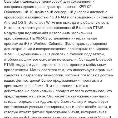
Calendar (Календарь тренировок) для сохранения и
воспроизведения прошедших тренировок. XER-02.
Обновленный 10-дюймовый сенсорный дисплей дисплей с
процессором мощностью 4GB RAM и операционной системой
Android OS 9. Включает Wi-Fi для выхода в глобальную сеть
Интернет, а также усовершенствованный Bluetooth FTMS-
модуль для подключения к сторонним мобильным
приложениям. На XIR-02 установлена интерактивная
программа iFit и Workout Calendar (Календарь тренировок)
для сохранения и воспроизведения прошедших тренировок.
XR-03. 8,5-дюймовый LCD дисплей с голубой подсветкой,
отображающим все основные показатели. Оснащен Bluetooth
FTMS-модулем для подключения к сторонним мобильным
приложениям. Matrix славится тем, что инвестирует огромные
средства в разработку технологий, которые позволяют достичь
ваших фитнес целей более продуманными, простыми и
приятными способами. Эти технологии отличают
действительно премиальный продукт от всего остального, что
представлено на рынке. Это касается как «железной» части,
которая определяет идеальную биомеханику и моделирует
естественные условия тренировки, так и «софтовой» части, в
которую входят фитнес приложение Viewfit, интерактивная
программа iFit, уникальная интервальная программа Sprint 8,