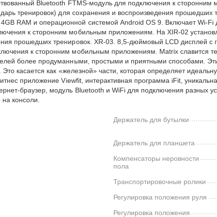
нствованный Bluetooth FTMS-модуль для подключения к сторонним
лендарь тренировок) для сохранения и воспроизведения прошедши
GB RAM и операционной системой Android OS 9. Включает Wi-Fi дл
ючения к сторонним мобильным приложениям. На XIR-02 установле
ения прошедших тренировок. XR-03. 8,5-дюймовый LCD дисплей с
лючения к сторонним мобильным приложениям. Matrix славится тем
 целей более продуманными, простыми и приятными способами. Эт
ке. Это касается как «железной» части, которая определяет идеал
итнес приложение Viewfit, интерактивная программа iFit, уникальн
ернет-браузер, модуль Bluetooth и WiFi для подключения разных 
на консоли.
Держатель для бутылки
Держатель для планшета
Компенсаторы неровности
пола
Транспортировочные ролики
Регулировка положения руля
Регулировка положения