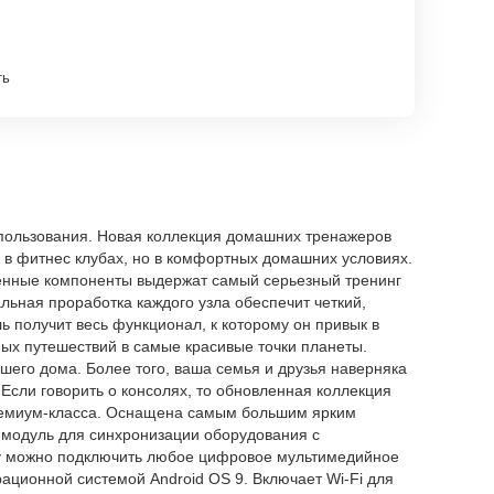
ть
спользования. Новая коллекция домашних тренажеров
и в фитнес клубах, но в комфортных домашних условиях.
венные компоненты выдержат самый серьезный тренинг
льная проработка каждого узла обеспечит четкий,
получит весь функционал, к которому он привык в
ных путешествий в самые красивые точки планеты.
шего дома. Более того, ваша семья и друзья наверняка
сли говорить о консолях, то обновленная коллекция
премиум-класса. Оснащена самым большим ярким
h-модуль для синхронизации оборудования с
ому можно подключить любое цифровое мультимедийное
ционной системой Android OS 9. Включает Wi-Fi для