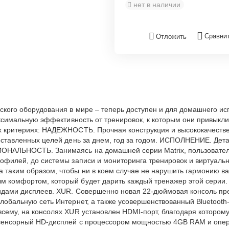
нет в наличии
Сравни
Отложить
еского оборудования в мире – теперь доступен и для домашнего и
максимальную эффективность от тренировок, к которым они привыкл
ых критериях: НАДЕЖНОСТЬ. Прочная конструкция и высококачест
оставленных целей день за днем, год за годом. ИСПОЛНЕНИЕ. Дета
ОНАЛЬНОСТЬ. Занимаясь на домашней серии Matrix, пользователь 
рофилей, до системы записи и мониторинга тренировок и виртуаль
 таким образом, чтобы ни в коем случае не нарушить гармонию ва
 комфортом, который будет дарить каждый тренажер этой серии. Е
видами дисплеев. XUR. Совершенно новая 22-дюймовая консоль 
глобальную сеть Интернет, а также усовершенствованный Bluetoot
всему, на консолях XUR установлен HDMI-порт, благодаря котор
 сенсорный HD-дисплей с процессором мощностью 4GB RAM и опера