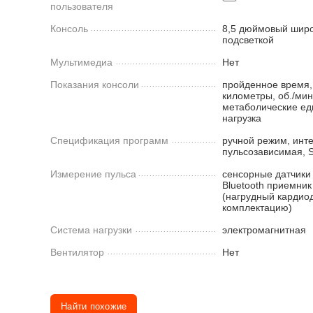
пользователя
Консоль
8,5 дюймовый широ
подсветкой
Мультимедиа
Нет
Показания консоли
пройденное время,
километры, об./мин.
метаболические ед
нагрузка
Спецификация программ
ручной режим, инт
пульсозависимая, S
Измерение пульса
сенсорные датчики
Bluetooth приемник
(нагрудный кардиод
комплектацию)
Система нагрузки
электромагнитная
Вентилятор
Нет
Найти похожие