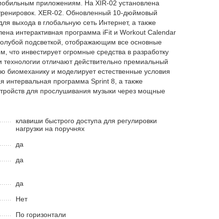
 мобильным приложениям. На XIR-02 установлена
х тренировок. XER-02. Обновленный 10-дюймовый
я выхода в глобальную сеть Интернет, а также
на интерактивная программа iFit и Workout Calendar
 голубой подсветкой, отображающим все основные
, что инвестирует огромные средства в разработку
и технологии отличают действительно премиальный
ьную биомеханику и моделирует естественные условия
ая интервальная программа Sprint 8, а также
устройств для прослушивания музыки через мощные
клавиши быстрого доступа для регулировки
нагрузки на поручнях
да
да
да
Нет
По горизонтали