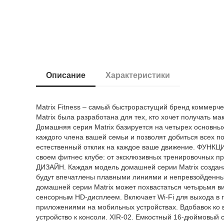
Описание
Характеристики
Matrix Fitness – самый быстрорастущий бренд коммерч
Matrix была разработана для тех, кто хочет получать 
Домашняя серия Matrix базируется на четырех основн
каждого члена вашей семьи и позволят добиться всех п
естественный отклик на каждое ваше движение. ФУНКЦИ
своем фитнес клубе: от эксклюзивных тренировочных п
ДИЗАЙН. Каждая модель домашней серии Matrix создана
будут впечатлены плавными линиями и непревзойденным
домашней серии Matrix может похвастаться четырьмя 
сенсорным HD-дисплеем. Включает Wi-Fi для выхода в 
приложениями на мобильных устройствах. Вдобавок ко 
устройство к консоли. XIR-02. Емкостный 16-дюймовый