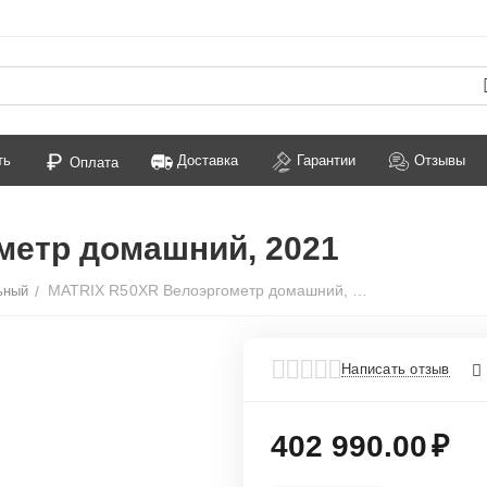
ть
Доставка
Гарантии
Отзывы
Оплата
метр домашний, 2021
MATRIX R50XR Велоэргометр домашний, 2021
ьный
/
Написать отзыв
402 990.00
₽