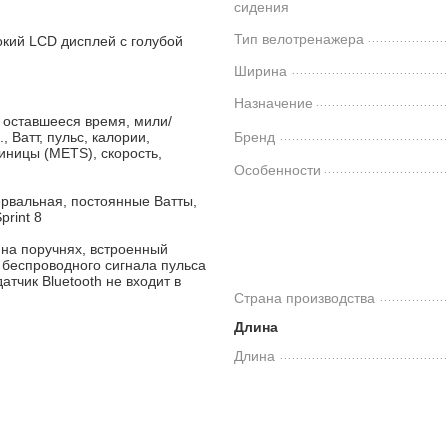
сидения
Тип велотренажера
кий LCD дисплей с голубой
Ширина
Назначение
 оставшееся время, мили/
, Ватт, пульс, калории,
Бренд
иницы (METS), скорость,
Особенности
ервальная, постоянные Ватты,
print 8
 на поручнях, встроенный
 беспроводного сигнала пульса
атчик Bluetooth не входит в
Страна производства
Длина
Длина