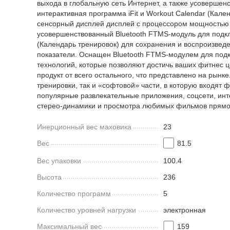
выхода в глобальную сеть Интернет, а также усоверше
интерактивная программа iFit и Workout Calendar (Ка
сенсорный дисплей дисплей с процессором мощностью 4
усовершенствованный Bluetooth FTMS-модуль для подкл
(Календарь тренировок) для сохранения и воспроизвед
показатели. Оснащен Bluetooth FTMS-модулем для подк
технологий, которые позволяют достичь ваших фитнес
продукт от всего остального, что представлено на рын
тренировки, так и «софтовой» части, в которую входят ф
популярные развлекательные приложения, соцсети, инт
стерео-динамики и просмотра любимых фильмов прямо 
Инерционный вес маховика
23
Вес
81.5
Вес упаковки
100.4
Высота
236
Количество программ
5
Количество уровней нагрузки
электронная
Максимальный вес
159