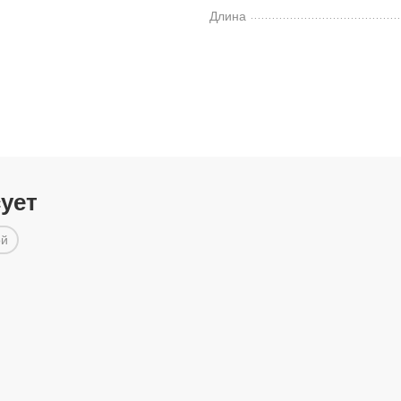
Длина
сует
ой