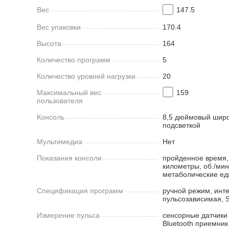
Вес
147.5
Вес упаковки
170.4
Высота
164
Количество программ
5
Количество уровней нагрузки
20
Максимальный вес
159
пользователя
Консоль
8,5 дюймовый широ
подсветкой
Мультимедиа
Нет
Показания консоли
пройденное время,
километры, об./мин.
метаболические ед
Спецификация программ
ручной режим, инте
пульсозависимая, S
Измерение пульса
сенсорные датчики
Bluetooth приемник