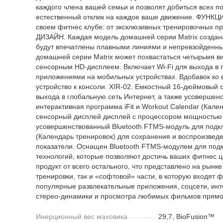
каждого члена вашей семьи и позволят добиться всех п
естественный отклик на каждое ваше движение. ФУНКЦИ
своем фитнес клубе: от эксклюзивных тренировочных п
ДИЗАЙН. Каждая модель домашней серии Matrix создана
будут впечатлены плавными линиями и непревзойденным
домашней серии Matrix может похвастаться четырьмя 
сенсорным HD-дисплеем. Включает Wi-Fi для выхода в 
приложениями на мобильных устройствах. Вдобавок ко 
устройство к консоли. XIR-02. Емкостный 16-дюймовый
выхода в глобальную сеть Интернет, а также усоверше
интерактивная программа iFit и Workout Calendar (Ка
сенсорный дисплей дисплей с процессором мощностью 4
усовершенствованный Bluetooth FTMS-модуль для подкл
(Календарь тренировок) для сохранения и воспроизвед
показатели. Оснащен Bluetooth FTMS-модулем для подк
технологий, которые позволяют достичь ваших фитнес
продукт от всего остального, что представлено на рын
тренировки, так и «софтовой» части, в которую входят ф
популярные развлекательные приложения, соцсети, инт
стерео-динамики и просмотра любимых фильмов прямо 
Инерционный вес маховика
29,7, BioFusion™