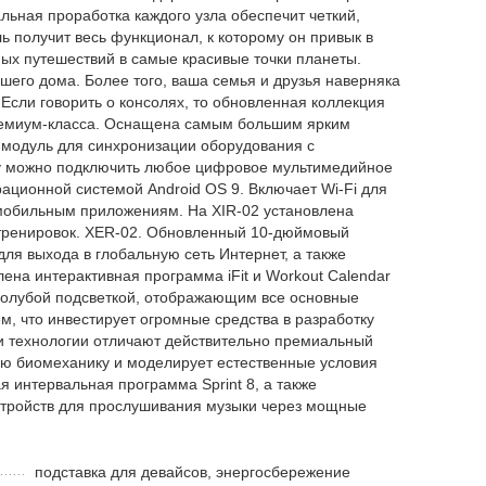
льная проработка каждого узла обеспечит четкий,
получит весь функционал, к которому он привык в
ных путешествий в самые красивые точки планеты.
шего дома. Более того, ваша семья и друзья наверняка
сли говорить о консолях, то обновленная коллекция
премиум-класса. Оснащена самым большим ярким
h-модуль для синхронизации оборудования с
ому можно подключить любое цифровое мультимедийное
ционной системой Android OS 9. Включает Wi-Fi для
 мобильным приложениям. На XIR-02 установлена
х тренировок. XER-02. Обновленный 10-дюймовый
я выхода в глобальную сеть Интернет, а также
на интерактивная программа iFit и Workout Calendar
 голубой подсветкой, отображающим все основные
, что инвестирует огромные средства в разработку
и технологии отличают действительно премиальный
ьную биомеханику и моделирует естественные условия
ая интервальная программа Sprint 8, а также
устройств для прослушивания музыки через мощные
подставка для девайсов, энергосбережение