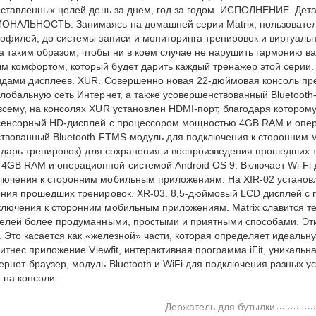
оставленных целей день за днем, год за годом. ИСПОЛНЕНИЕ. Дета
ОНАЛЬНОСТЬ. Занимаясь на домашней серии Matrix, пользователь 
рофилей, до системы записи и мониторинга тренировок и виртуаль
 таким образом, чтобы ни в коем случае не нарушить гармонию ва
 комфортом, который будет дарить каждый тренажер этой серии. Е
видами дисплеев. XUR. Совершенно новая 22-дюймовая консоль 
глобальную сеть Интернет, а также усовершенствованный Bluetoot
всему, на консолях XUR установлен HDMI-порт, благодаря котор
 сенсорный HD-дисплей с процессором мощностью 4GB RAM и опера
нствованный Bluetooth FTMS-модуль для подключения к сторонним
лендарь тренировок) для сохранения и воспроизведения прошедши
GB RAM и операционной системой Android OS 9. Включает Wi-Fi дл
ючения к сторонним мобильным приложениям. На XIR-02 установле
ения прошедших тренировок. XR-03. 8,5-дюймовый LCD дисплей с
лючения к сторонним мобильным приложениям. Matrix славится тем
 целей более продуманными, простыми и приятными способами. Эт
ке. Это касается как «железной» части, которая определяет идеал
итнес приложение Viewfit, интерактивная программа iFit, уникальн
ернет-браузер, модуль Bluetooth и WiFi для подключения разных 
на консоли.
Держатель для бутылки