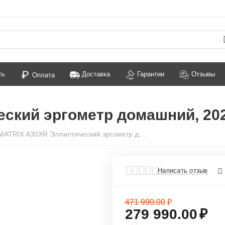
ть
Доставка
Гарантии
Отзывы
Оплата
ский эргометр домашний, 20
MATRIX A30XR Эллиптический эргометр домашний, 2021
41%
кидка
Написать отзыв
471 990.00
₽
279 990.00
₽