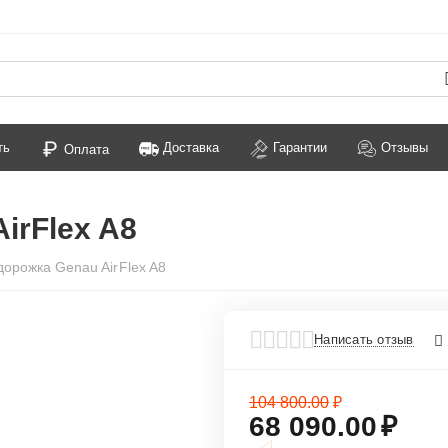
ть
Доставка
Гарантии
Отзывы
Оплата
irFlex A8
дорожка Genau AirFlex A8
35%
кидка
Написать отзыв
104 800.00
₽
68 090.00
₽