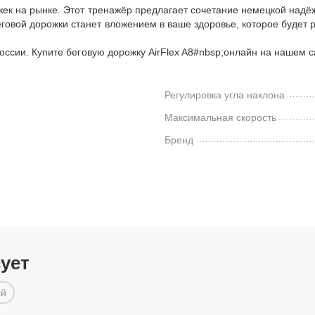
ожек на рынке. Этот тренажёр предлагает сочетание немецкой над
говой дорожки станет вложением в ваше здоровье, которое будет р
 России. Купите беговую дорожку AirFlex A8#nbsp;онлайн на нашем 
Регулировка угла наклона
Максимальная скорость
Бренд
сует
ой