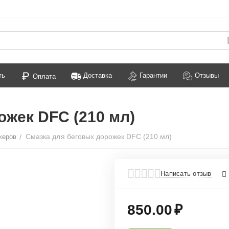
ть
Доставка
Гарантии
Отзывы
Оплата
ожек DFC (210 мл)
Смазка для беговых дорожек DFC (210 мл)
жеров
/
Написать отзыв
850.00
₽