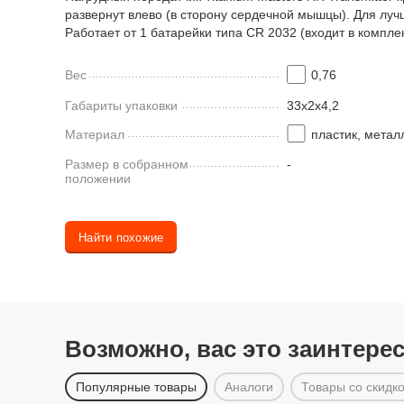
развернут влево (в сторону сердечной мышцы). Для лу
Работает от 1 батарейки типа CR 2032 (входит в компле
Вес
0,76
Габариты упаковки
33х2х4,2
Материал
пластик, метал
Размер в собранном
-
положении
Найти похожие
Возможно, вас это заинтере
Популярные товары
Аналоги
Товары со скидк