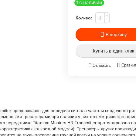
в наличии
+
Кол-во:
−
В корзину
Купить в один клик
Сравни
Отложить
mitter предназначен для передачи сигнала частоты сердечного рит
овременными тренажерами при наличии у них телеметрического пр
го передатчика Titanium Masters HR Transmitter протестирована н
в характеристиках конкретной модели). Тренажеры других производ
крепится на грудь посередине грудной клетки на уровне солнечног