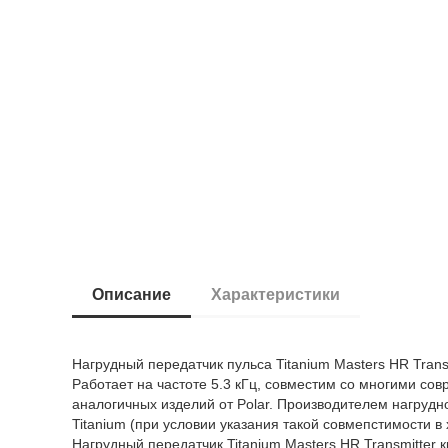
Описание
Характеристики
Нагрудный передатчик пульса Titanium Masters HR Trans
Работает на частоте 5.3 кГц, совместим со многими с
аналогичных изделий от Polar. Производителем нагрудно
Titanium (при условии указания такой совмепстимости 
Нагрудный передатчик Titanium Masters HR Transmitter 