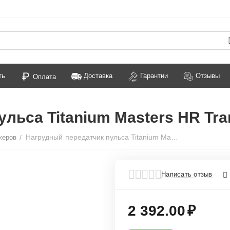
ть
Доставка
Гарантии
Отзывы
Оплата
льса Titanium Masters HR Tra
Нагрудный передатчик пульса Titanium Masters HR Transmitter
жеров
/
Написать отзыв
2 392.00
₽