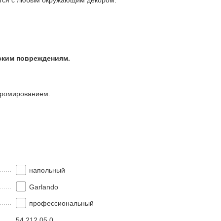
ается с любым окружающим декором.
ским повреждениям.
 хромированием.
напольный
Garlando
профессиональный
54.212.05.0