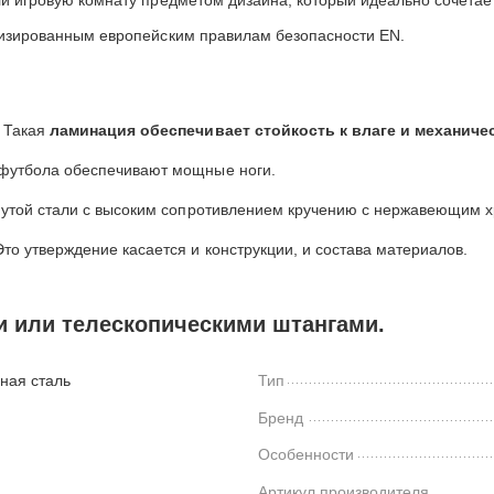
ли игровую комнату предметом дизайна, который идеально сочет
низированным европейским правилам безопасности EN.
 Такая
ламинация обеспечивает стойкость к влаге и механиче
 футбола обеспечивают мощные ноги.
нутой стали с высоким сопротивлением кручению с нержавеющим
то утверждение касается и конструкции, и состава материалов.
 или телескопическими штангами.
ная сталь
Тип
Бренд
Особенности
Артикул производителя