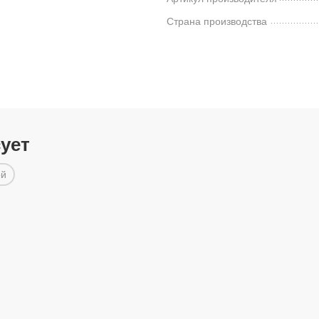
Страна производства
сует
ой