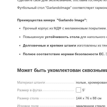
Сделайте свой дом эксклюзивным, обставив гостиную и
Футбольный стол "GarlandoImage" соответствует гармо
Преимущества кикера "Garlando Image":
Прочный корпус из МДФ с меламиновым покрытием.
Повышенную
устойчивость стола
для напольного
Долговечные и крепкие штанги
изготовлены из тя
Полное соответствие нормам безопасности ЕС.
Э
Может быть укомлектован сквозными
Материал штанги
полые, хромирован
Размер в футах
5'
Размер стола
144 x 76 x 88 см
Игровое поле
закаленное стекло