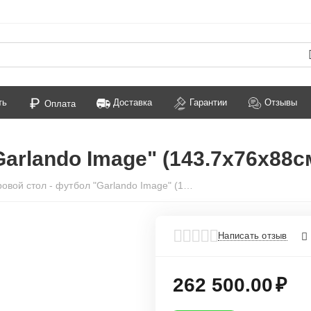
ть
Доставка
Гарантии
Отзывы
Оплата
Garlando Image" (143.7x76x88с
Игровой стол - футбол "Garlando Image" (143.7x76x88см)
Написать отзыв
262 500.00
₽