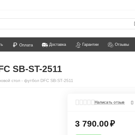
ть
Доставка
Гарантии
Отзывы
Оплата
FC SB-ST-2511
ровой стол - футбол DFC SB-ST-2511
Написать отзыв
3 790.00
₽