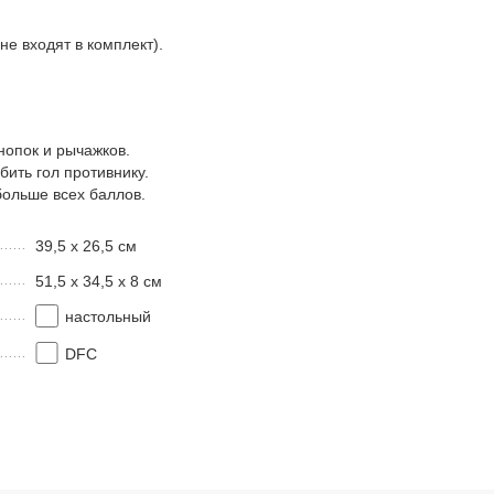
е входят в комплект).
нопок и рычажков.
бить гол противнику.
больше всех баллов.
39,5 х 26,5 см
51,5 х 34,5 х 8 см
настольный
DFC