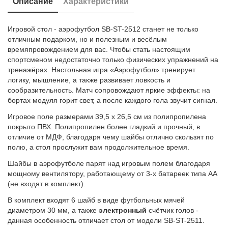
Описание
Характеристики
Игровой стол - аэрофутбол SB-ST-2512 станет не только
отличным подарком, но и полезным и весёлым
времяпровождением для вас. Чтобы стать настоящим
спортсменом недостаточно только физических упражнений на
тренажёрах. Настольная игра «Аэрофутбол» тренирует
логику, мышление, а также развивает ловкость и
сообразительность. Матч сопровождают яркие эффекты: на
бортах модуля горит свет, а после каждого гола звучит сигнал.
Игровое поле размерами 39,5 х 26,5 см из полипропилена
покрыто ПВХ. Полипропилен более гладкий и прочный, в
отличие от МДФ, благодаря чему шайбы отлично скользят по
полю, а стол прослужит вам продолжительное время.
Шайбы в аэрофутболе парят над игровым полем благодаря
мощному вентилятору, работающему от 3-х батареек типа АА
(не входят в комплект).
В комплект входят 6 шайб в виде футбольных мячей
диаметром 30 мм, а также
электронный
счётчик голов -
данная особенность отличает стол от модели SB-ST-2511.