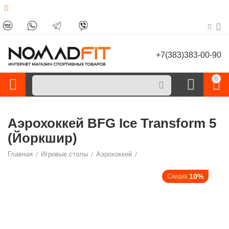
+7(383)383-00-90
0
Аэрохоккей BFG Ice Transform 5
(Йоркшир)
Главная
/
Игровые столы
/
Аэрохоккей
/
10%
Скидка