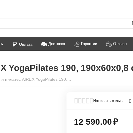
ть
Доставка
Гарантии
Отзывы
Оплата
 YogaPilates 190, 190x60x0,8
Коврик для пилатес AIREX YogaPilates 190, 190x60x0,8 см., темно-серый
Написать отзыв
12 590.00
₽